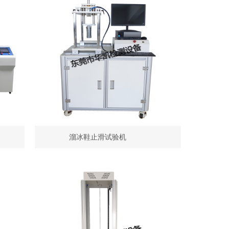
溜冰鞋止滑试验机