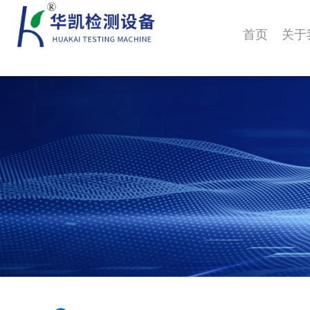
首页
关于