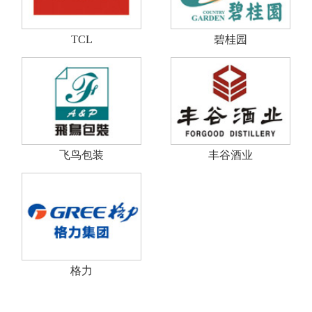
TCL
碧桂园
飞鸟包装
丰谷酒业
格力