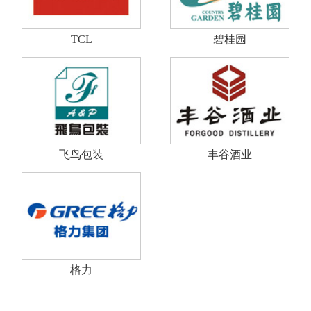
TCL
碧桂园
飞鸟包装
丰谷酒业
格力