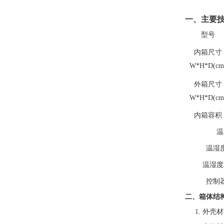
一、
主要
型号
内箱尺寸
W*H*D(cm
外箱尺寸
W*H*D(cm
内箱容积
温
温湿
温湿度
控制
二、箱体结
1. 外壳