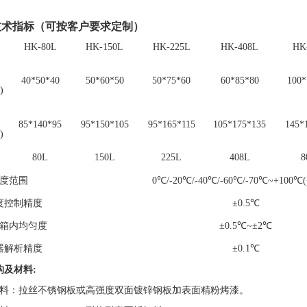
技术指标（可按客户要求定制）
HK-
80
L
HK-150
L
HK-225
L
HK-408
L
HK
40*50*40
50*60*50
50*75*60
60*85*80
100*
)
85*140*95
95*150*105
95*165*115
105*175*135
145*
)
80L
150L
225L
408L
8
度范围
0℃/-20℃/-40℃/-60℃/-70℃~+100℃
度控制精度
±0.5℃
箱内均匀度
±0.5℃
~
±
2
℃
器解析精度
±0.
1
℃
构及材料:
材料：拉丝不锈钢板或高强度双面镀锌钢板加表面精粉烤漆。