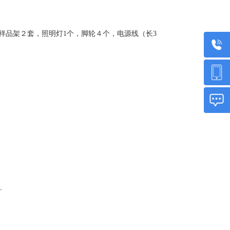
），样品架２套，照明灯1个，脚轮４个，电源线（长3
.