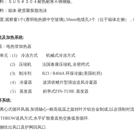
材料：ＳＵＳ＃３０４耐热耐寒不锈钢板。
材料：箱体:硬质聚胺脂泡沫
置;观察窗1个(透明电热膜中空玻璃),50mm电缆孔1个（位于箱体左侧
统及加热系统:
 器：电热管加热器
机单元：(1) 冷冻方式 机械式冷冻方式
压缩机 法国泰康压缩机,全密闭式
冷剂 R23 / R404A 环保冷媒(美国杜邦)
冷凝器 波浪状鳍片型强迫送风冷凝器
蒸发器 斜率式FIN-TUBE 蒸发器
环系统:
离心式循环风扇,加强轴心+耐高低温之旋转叶片铝合金制成,以达强制对流
 THROW送风方式;水平扩散垂直热交换弧形循环.
侧吹出风口及护网回风口.