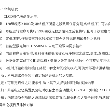
器：华凯研发
CLCD彩色液晶显示屏.
：120组程序X1000段,每组程序所需之段数可任意分割,各组程序并可以
定：每组运转程序可执行,9999回或无数次循环之反复执行,且可于该程度
式：定值/程序/连结等三种运转模式可符合各种温度测试条件之执行.
：智能型微电脑PID+SSR/SCR 自动正逆双向同步输出.
定：内建程序目录管理,便利各项试验名称及程序数据之建立,更改,查阅或
制：数据设定完成可立即取得相关数据之设定曲线,运转中亦可获知实际运
制：2组时序输出控制接口,搭配10种之时间控制模式,可供外部逻辑驱动组
启动：所有测试条件皆可设定预约开机运转之功能.
锁定：可锁定启停之功能条件,防止其它人员误触而影响实验结果.
：具断电记忆装置及复电时机台之再启动模式 1.BREAK (中断) 2.COLD (
检知：内建15项全功能之系统侦测感知装置,以确保机台之安全运转,当感
异常之项目及排除对策.