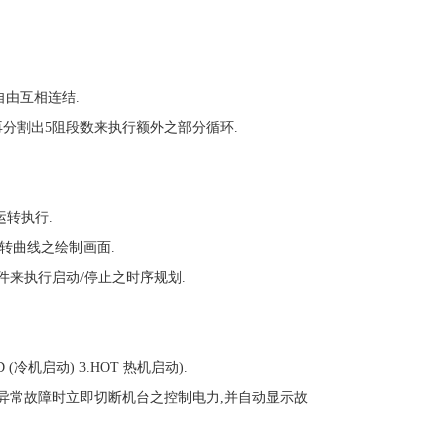
自由互相连结.
再分割出5阻段数来执行额外之部分循环.
运转执行.
转曲线之绘制画面.
件来执行启动/停止之时序规划.
冷机启动) 3.HOT 热机启动).
知异常故障时立即切断机台之控制电力,并自动显示故