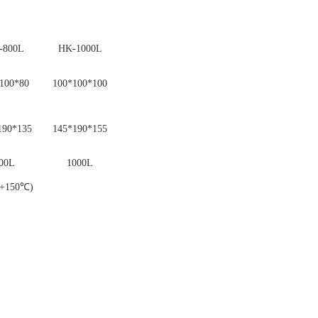
-800
L
HK-1000
L
100*80
100*100*100
190*135
145*190*155
00L
1000L
(+150℃)