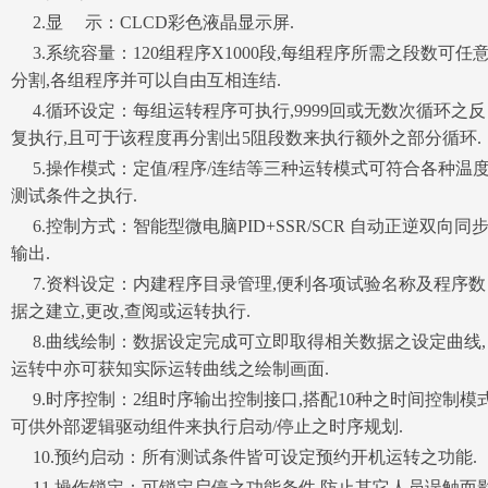
2.显 示：CLCD彩色液晶显示屏.
3.系统容量：120组程序X1000段,每组程序所需之段数可任
分割,各组程序并可以自由互相连结.
4.循环设定：每组运转程序可执行,9999回或无数次循环之反
复执行,且可于该程度再分割出5阻段数来执行额外之部分循环.
5.操作模式：定值/程序/连结等三种运转模式可符合各种温
测试条件之执行.
6.控制方式：智能型微电脑PID+SSR/SCR 自动正逆双向同
输出.
7.资料设定：内建程序目录管理,便利各项试验名称及程序数
据之建立,更改,查阅或运转执行.
8.曲线绘制：数据设定完成可立即取得相关数据之设定曲线,
运转中亦可获知实际运转曲线之绘制画面.
9.时序控制：2组时序输出控制接口,搭配10种之时间控制模式
可供外部逻辑驱动组件来执行启动/停止之时序规划.
10.预约启动：所有测试条件皆可设定预约开机运转之功能.
11.操作锁定：可锁定启停之功能条件,防止其它人员误触而