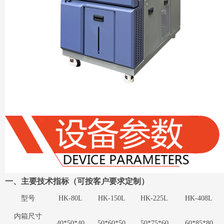
一、
主要技术指标（可按客户要求定制）
型号
HK-
80
L
HK-150
L
HK-225
L
HK-408
L
内箱尺寸
40*50*40
50*60*50
50*75*60
60*85*80