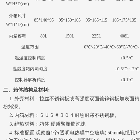
W*H*D(cm)
外箱尺寸
85*140*95
95*150*105
95*165*115
105*175*135
W*H*D(cm)
内箱容积
80L
150L
225L
408L
温度范围
0℃/-20℃/-40℃/-60℃/-70℃~
温湿度控制精度
±0.5℃
温湿度箱内均匀度
±0.5℃
~
±
2
℃
控制器解析精度
±0.
1
℃
二、箱体结构及材料:
1. 外壳材料：拉丝不锈钢板或高强度双面镀锌钢板加表面精
粉烤漆。
2. 内箱材料：ＳＵＳ＃３０４耐热耐寒不锈钢板。
3. 绝热材料：箱体:硬质聚胺脂泡沫
4. 标准配置;观察窗1个(透明电热膜中空玻璃),50mm电缆孔1