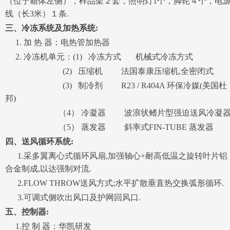
（位于箱体左侧），样品架２套，照明灯1个，脚轮４个，电
线（长3米）１条.
三、冷冻系统及加热系统:
1. 加 热 器：电热管加热器
2. 冷冻机单元：(1) 冷冻方式 机械式冷冻方式
(2) 压缩机 法国泰康压缩机,全密闭式
(3) 制冷剂 R23 / R404A 环保冷媒(美国杜
邦)
（4） 冷凝器 波浪状鳍片型强迫送风冷凝
（5） 蒸发器 斜率式FIN-TUBE 蒸发器
四、送风循环系统:
1.采多翼离心式循环风扇,加强轴心+耐高低温之旋转叶片铝
合金制成,以达强制对流.
2.FLOW THROW送风方式;水平扩散垂直热交换弧形循环.
3.可调式侧吹出风口及护网回风口.
五、控制器:
1.控 制 器：华凯研发